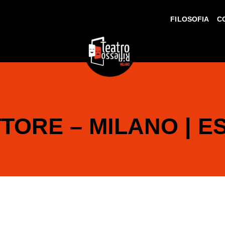
FILOSOFIA
C
TORE – MILANO | ES