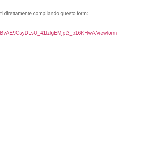
erti direttamente compilando questo form:
0bI_BvAE9GsyDLsU_41fzlgEMjpt3_b16KHwA/viewform