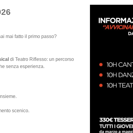
026
i mai fatto il primo passo?
ical
di Teatro Riflesso: un percorso
nche senza esperienza.
’insieme.
mento scenico.